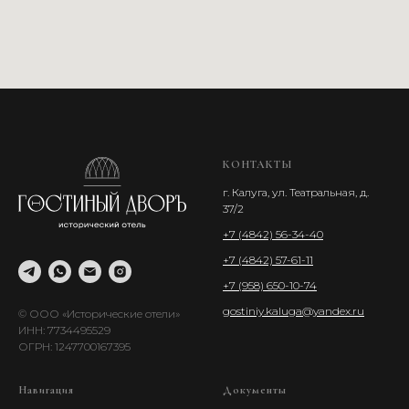
КОНТАКТЫ
г. Калуга, ул. Театральная, д.
37/2
+7 (4842) 56-34-40
+7 (4842) 57-61-11
+7 (958) 650-10-74
gostiniy.kaluga@yandex.ru
© ООО «Исторические отели»
ИНН: 7734495529
ОГРН: 1247700167395
Навигация
Документы